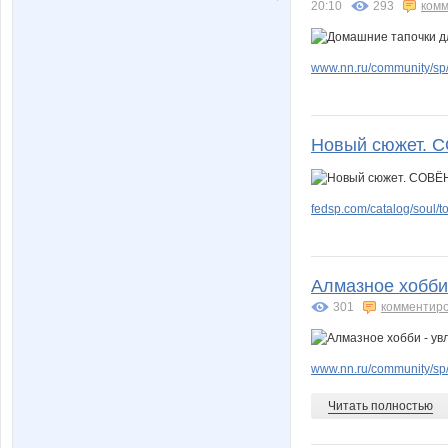
20:10
ЗОЛОТНИК
293
комм
Черны
www.nn.ru/community/sp
Новый сюжет. 
fedsp.com/catalog/soul/
Алмазное хобби
301
комментир
www.nn.ru/community/sp/
Читать полностью