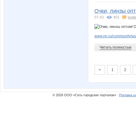
Очки, линзы опт
07:43
401
комм
www.nn.ru/community/sp/
Читать полностью
<
1
2
© 2026 ООО «Сеть городских порталов» ·
Реклама н