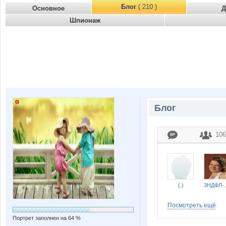
Блог
( 210 )
Основное
Д
Шпионаж
Блог
106
(.)
3Н
Посмотреть ещё
Портрет заполнен на 64 %