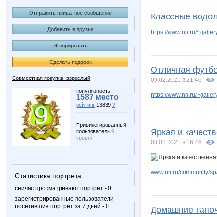
Kcenya
Kons
Отправить приватное сообщение
Классные водол
Добавить в друзья
https://www.nn.ru/~gal
Игнорировать
SahaNik7
SofiaT
Сделать подарок
Отличная футбо
Совместная покупка: взрослый
09.02.2021 в 21:46
natalicm
oks-mo
популярность:
https://www.nn.ru/~gal
1587 место
рейтинг
13839
?
Привилегированный
Яркая и качеств
пользователь
9
Юлия098
ЮЛА 5
уровня
08.02.2021 в 16:46
www.nn.ru/community/sp/d
Статистика портрета:
Малышка_Китти
Нора7
сейчас просматривают портрет - 0
зарегистрированные пользователи
посетившие портрет за 7 дней - 0
Домашние тапоч