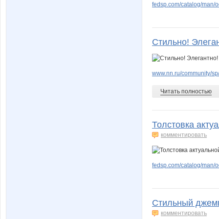
fedsp.com/catalog/man/o
Стильно! Элега
www.nn.ru/community/sp/
Читать полностью
Толстовка актуа
комментировать
fedsp.com/catalog/man/o
Стильный джемп
комментировать