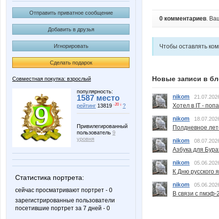
Отправить приватное сообщение
0 комментариев
. Ва
Добавить в друзья
Чтобы оставлять ко
Игнорировать
Сделать подарок
Новые записи в бл
Совместная покупка: взрослый
популярность:
nikom
21.07.202
1587 место
Хотел в IT - поп
-20 ↓
рейтинг
13819
?
nikom
18.07.202
Привилегированный
Полдневное лет
пользователь
9
уровня
nikom
08.07.202
Азбука для Бура
nikom
05.06.202
К Дню русского 
Статистика портрета:
nikom
05.06.202
сейчас просматривают портрет - 0
В связи с пмэф-
зарегистрированные пользователи
посетившие портрет за 7 дней - 0