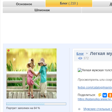
Блог
( 210 )
Основное
Д
Шпионаж
Легкая м
>
Блог
372
Просмотреть или сохр
fedsp.com/catalog/man/o
Поделиться:
https://katapulka.www.nn.
Портрет заполнен на 64 %
Мужские стильные о