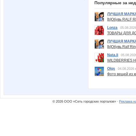
Популярные за не
ЛУЧШАЯ МАРК
[b]Обувь RALF RI
Lonza
05.08.2026
ТОВАРЫ ДЛЯ ДО
ЛУЧШАЯ МАРК
[b]Обувь Ralf Ri
Nata.li
05.08.202
WILDBERRIES Н
Olgs
04.08.2026 
Фото вещей из ки
© 2026 ООО «Сеть городских порталов» ·
Реклама н